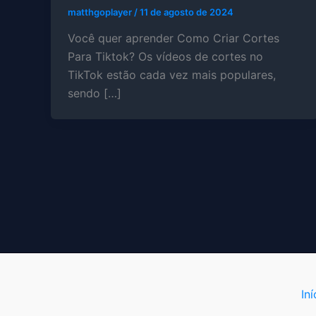
matthgoplayer
/
11 de agosto de 2024
Você quer aprender Como Criar Cortes
Para Tiktok? Os vídeos de cortes no
TikTok estão cada vez mais populares,
sendo […]
Iní