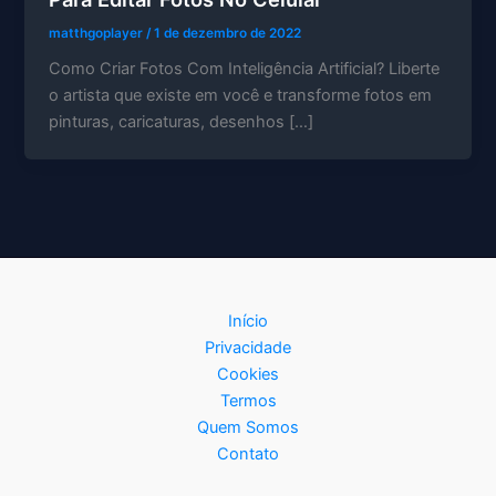
matthgoplayer
/
1 de dezembro de 2022
Como Criar Fotos Com Inteligência Artificial? Liberte
o artista que existe em você e transforme fotos em
pinturas, caricaturas, desenhos […]
Início
Privacidade
Cookies
Termos
Quem Somos
Contato