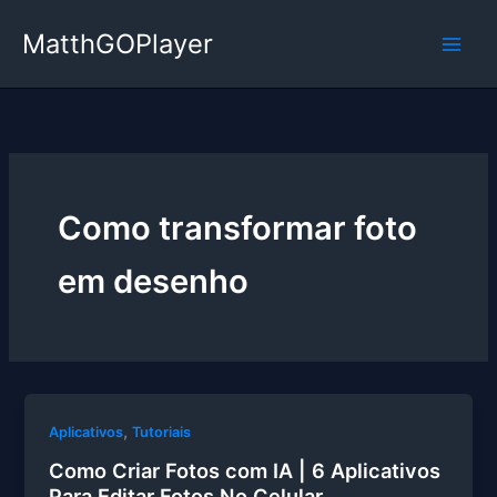
Ir
MatthGOPlayer
para
o
conteúdo
Como transformar foto
em desenho
,
Aplicativos
Tutoriais
Como Criar Fotos com IA | 6 Aplicativos
Para Editar Fotos No Celular