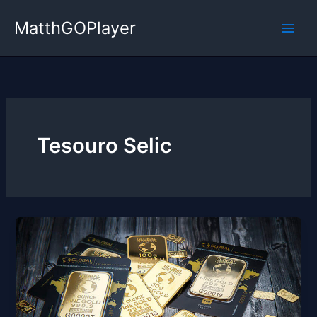
Ir
MatthGOPlayer
para
o
conteúdo
Tesouro Selic