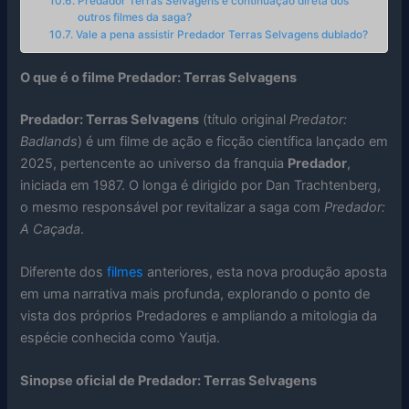
Predador Terras Selvagens é continuação direta dos
outros filmes da saga?
Vale a pena assistir Predador Terras Selvagens dublado?
O que é o filme Predador: Terras Selvagens
Predador: Terras Selvagens
(título original
Predator:
Badlands
) é um filme de ação e ficção científica lançado em
2025, pertencente ao universo da franquia
Predador
,
iniciada em 1987. O longa é dirigido por Dan Trachtenberg,
o mesmo responsável por revitalizar a saga com
Predador:
A Caçada
.
Diferente dos
filmes
anteriores, esta nova produção aposta
em uma narrativa mais profunda, explorando o ponto de
vista dos próprios Predadores e ampliando a mitologia da
espécie conhecida como Yautja.
Sinopse oficial de Predador: Terras Selvagens