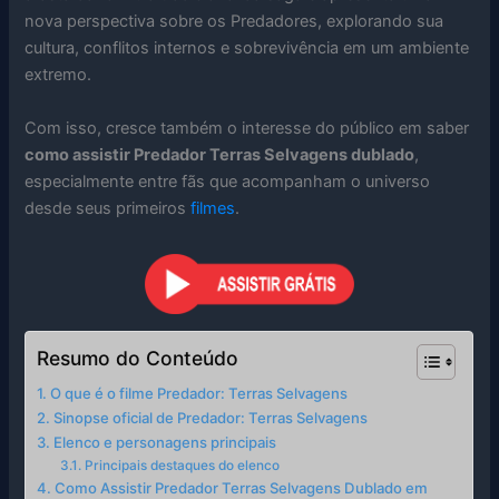
nova perspectiva sobre os Predadores, explorando sua
cultura, conflitos internos e sobrevivência em um ambiente
extremo.
Com isso, cresce também o interesse do público em saber
como assistir Predador Terras Selvagens dublado
,
especialmente entre fãs que acompanham o universo
desde seus primeiros
filmes
.
Resumo do Conteúdo
O que é o filme Predador: Terras Selvagens
Sinopse oficial de Predador: Terras Selvagens
Elenco e personagens principais
Principais destaques do elenco
Como Assistir Predador Terras Selvagens Dublado em