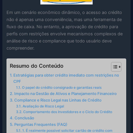
Em um cenário econômico dinâmico, o acesso ao crédito
não é apenas uma conveniência, mas uma ferramenta de
fluxo de caixa. No entanto, a aprovação de crédito para
perfis com restrições envolve mecanismos complexos de
análise de risco e compliance que todo usuário deve
compreender.
Resumo do Conteúdo
Estratégias para obter crédito imediato com restrições no
CPF
O papel do crédito consignado e garantias reais
Impacto na Gestão de Ativos e Planejamento Financeiro
Compliance e Risco Legal nas Linhas de Crédito
Avaliação de Risco Legal
Comportamento dos Investidores e o Ciclo do Crédito
Conclusão
Perguntas Frequentes (FAQ)
1. É realmente possível solicitar cartão de crédito com