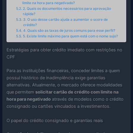
limite na hora para negativado?
2. Quais os documentos necessários para aprovação
rápida?
3. O uso desse cartão ajuda a aumentar o score de
crédito?
4. Quais são as taxas de juros comuns para esse perfil?
5. Existe limite máximo para quem está com o nome sujo?
Estratégias para obter crédito imediato com restrições no
CPF
Para as instituições financeiras, conceder limites a quem
possui histórico de inadimplência exige garantias
alternativas. Atualmente, o mercado oferece modalidades
que permitem
solicitar cartão de crédito com limite na
hora para negativado
através de modelos como o crédito
consignado ou cartões vinculados a investimentos.
O papel do crédito consignado e garantias reais